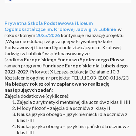
Prywatna Szkoła Podstawowa i Liceum
Ogólnokształcące im. Królowej Jadwigi w Lublinie
w
roku szkolnym
2025/2026
kontynuuje realizację projektu
„Wsparcie edukacji włączającej w Prywatnej Szkole
Podstawowej i Liceum Ogólnokształcącym im. Królowej
Jadwigi w Lublinie” współfinansowany ze
środków
Europejskiego Funduszu Społecznego Plus
w
ramach programu
Fundusze Europejskie dla Lubelskiego
2021-2027
, Priorytet X Lepsza edukacja Działanie 10.3
Kształcenie ogólne, nr projektu: FELU.10.03-IZ.00-0116/23.
Na bieżący rok szkolny zaplanowano realizację
następujących zadań:
Zajęcia dodatkowe (cykliczne):
Zajęcia z arytmetyki mentalnej dla uczniów z klas II i III
Młody filozof – zajęcia dla uczniów z klasy II
Nauka języka obcego – język niemiecki dla uczniów z
klas I-III
Nauka języka obcego – język hiszpański dla uczniów z
klas I-III