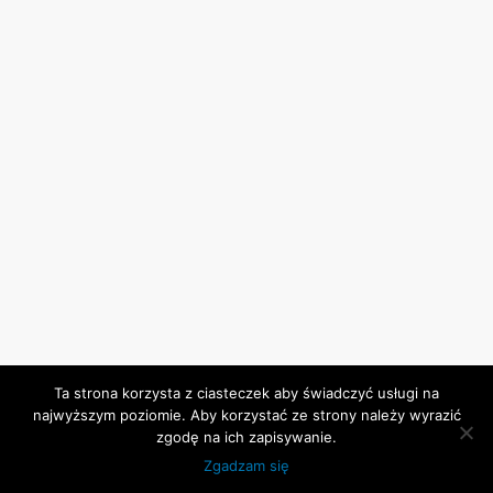
Ta strona korzysta z ciasteczek aby świadczyć usługi na
najwyższym poziomie. Aby korzystać ze strony należy wyrazić
zgodę na ich zapisywanie.
© Jadwiga Lublin 2018 | Wykonanie:
2cW Sp. z o.o.
Zgadzam się