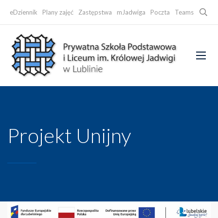
Searc
eDziennik
Plany zajęć
Zastępstwa
mJadwiga
Poczta
Teams
Faceb
Projekt Unijny