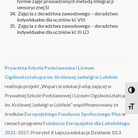
formie zajęć prowadzonych metodą Integracji
sensorycznej SI
Zajęcia z doradztwa zawodowego – doradztwo
indywidualne dla uczniów kl. VIII
Zajęcia z doradztwa zawodowego – doradztwo
indywidualne dla uczniów kl. III LO
Prywatna Szkoła Podstawowa i Liceum
Ogólnokształcące im. Królowej Jadwigi w Lublinie
realizuje projekt „Wsparcie edukacji włączającej w
Toggl
Prywatnej Szkole Podstawowej i Liceum Ogólnokształcącym
im. Królowej Jadwigi w Lublinie” współfinansowany ze
Toggle
środków
Europejskiego Funduszu Społecznego Plus
w
ramach programu
Fundusze Europejskie dla Lubelskiego
2021-2027
, Priorytet X Lepsza edukacja Działanie 10.3