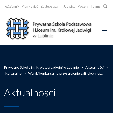
Searc
eDziennik
Plany zajęć
Zastępstwa
mJadwiga
Poczta
Teams
Faceb
Prywatne Szkoły im. Królowej Jadwigi w Lublinie
>
Aktualności
>
Kulturalne
>
Wyniki konkursu na przystrojenie sali lekcyjnej…
Aktualności