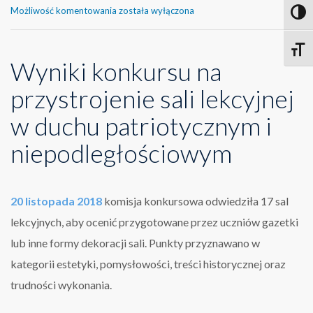
Wyniki
Możliwość komentowania
została wyłączona
Toggl
konkursu
na
Toggle
przystrojenie
Wyniki konkursu na
sali
lekcyjnej…
przystrojenie sali lekcyjnej
w duchu patriotycznym i
niepodległościowym
20 listopada 2018
komisja konkursowa odwiedziła 17 sal
lekcyjnych, aby ocenić przygotowane przez uczniów gazetki
lub inne formy dekoracji sali. Punkty przyznawano w
kategorii estetyki, pomysłowości, treści historycznej oraz
trudności wykonania.