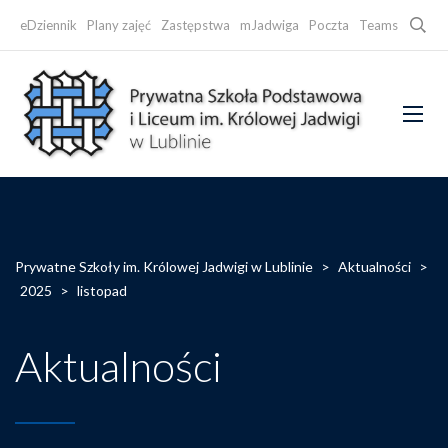
Searc
eDziennik
Plany zajęć
Zastępstwa
mJadwiga
Poczta
Teams
Faceb
Prywatne Szkoły im. Królowej Jadwigi w Lublinie
>
Aktualności
>
2025
>
listopad
Aktualności