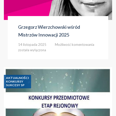
Grzegorz Wierzchowski wśród
Mistrzów Innowacji 2025
Grzegorz
14 listopada 2025
Możliwość komentowania
Wierzchowski
została wyłączona
wśród
Mistrzów
Innowacji
2025
AKTUALNOŚCI
KONKURSY
SUKCESY SP