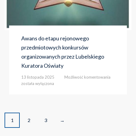
Awans do etapu rejonowego
przedmiotowych konkursów
organizowanych przez Lubelskiego
Kuratora Oświaty
Awans
13 listopada 2025
Możliwość komentowania
do
została wyłączona
etapu
rejonowego
przedmiotowy
konkursów
organizowany
Posts
przez
1
2
3
→
Lubelskiego
navigation
Kuratora