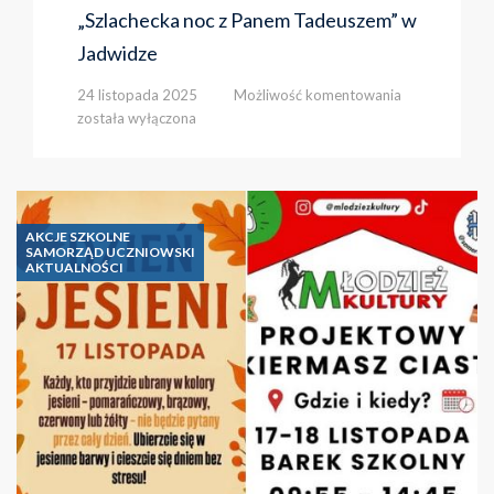
„Szlachecka noc z Panem Tadeuszem” w
Jadwidze
„Szlachecka
24 listopada 2025
Możliwość komentowania
noc
została wyłączona
z
Panem
Tadeuszem”
w
Jadwidze
AKCJE SZKOLNE
SAMORZĄD UCZNIOWSKI
AKTUALNOŚCI