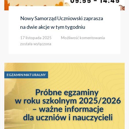
Nowy Samorząd Uczniowski zaprasza
na dwie akcje w tym tygodniu
Nowy
17 listopada 2025
Możliwość komentowania
Samorząd
została wyłączona
Uczniowski
zaprasza
na
dwie
akcje
EGZAMIN MATURALNY
w
tym
tygodniu