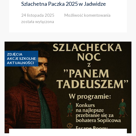
Szlachetna Paczka 2025 w Jadwidze
Szlachetna
24 listopada 2025
Możliwość komentowania
Paczka
została wyłączona
2025
w
Jadwidze
ZDJĘCIA
AKCJE SZKOLNE
AKTUALNOŚCI