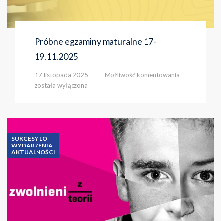
Próbne egzaminy maturalne 17-
19.11.2025
Próbne
17 listopada 2025
Możliwość komentowania
egzaminy
została wyłączona
maturalne
17-
19.11.2025
SUKCESY LO
WYDARZENIA
AKTUALNOŚCI