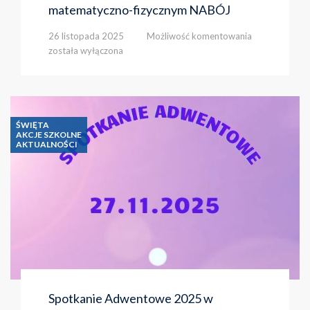
matematyczno-fizycznym NABÓJ
Sukces
26 listopada 2025
Możliwość komentowania
naszych
została wyłączona
uczniów
w
konkursie
matematyczno
fizycznym
ŚWIĘTA
NABÓJ
AKCJE SZKOLNE
AKTUALNOŚCI
Spotkanie Adwentowe 2025 w