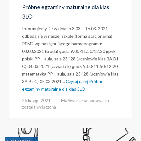
Próbne egzaminy maturalne dla klas
3LO
Informujemy, że w dniach 3.03 – 16.03. 2021
odbędą się w naszej szkole (forma stacjonarna)
PEM2 wg następującego harmonogramu:
03.03.2021 (środa) godz. 9:00-11:50/12:20 język
polski PP – aula, sala 23 i 28 (uczniowie klas 3A,B i
C) 04.03.2021 (czwartek) godz. 9:00-11:50/12:20
matematyka PP – aula, sala 23 i 28 (uczniowie klas
3A,B i C) 05.03.2021…
Czytaj dalej
Próbne
egzaminy maturalne dla klas 3LO
Próbne
26 lutego 2021
Możliwość komentowania
egzaminy
została wyłączona
maturalne
dla
klas
3LO
SUKCESY LO