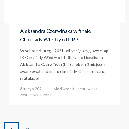
Aleksandra Czerwińska w finale
Olimpiady WIedzy o III RP
W sobotę 6 lutego 2021 odbył się okręgowy etap
IX Olimpiady Wiedzy o III RP. Nasza Licealistka
Aleksandra Czerwińska (IID) zdobyła 3 miejsce i
awansowała do finału olimpiady. Ola, serdeczne
gratulacje!
Aleksandra
8 lutego 2021
Możliwość komentowania
Czerwińska
została wyłączona
w
finale
Olimpiady
WIedzy
o
Posts
III