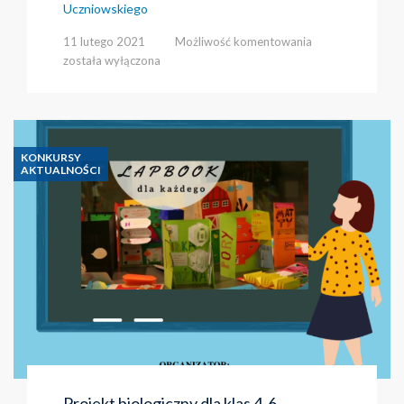
Uczniowskiego
Życzenia
11 lutego 2021
Możliwość komentowania
od
została wyłączona
Samorządu
Uczniowskiego
KONKURSY
AKTUALNOŚCI
Projekt biologiczny dla klas 4-6