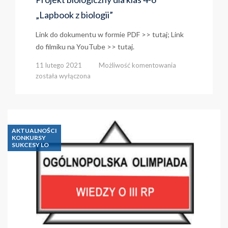
„Lapbook z biologii”
Link do dokumentu w formie PDF >> tutaj; Link
do filmiku na YouTube >> tutaj.
Projekt
11 lutego 2021
Możliwość komentowania
biologiczny
została wyłączona
dla
klas
4-
6
„Lapbook
AKTUALNOŚCI
z
KONKURSY
SUKCESY LO
biologii”