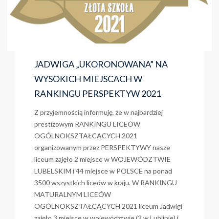
JADWIGA „UKORONOWANA” NA
WYSOKICH MIEJSCACH W
RANKINGU PERSPEKTYW 2021
Z przyjemnością informuję, że w najbardziej
prestiżowym RANKINGU LICEÓW
OGÓLNOKSZTAŁCĄCYCH 2021
organizowanym przez PERSPEKTYWY nasze
liceum zajęło 2 miejsce w WOJEWÓDZTWIE
LUBELSKIM i 44 miejsce w POLSCE na ponad
3500 wszystkich liceów w kraju. W RANKINGU
MATURALNYM LICEÓW
OGÓLNOKSZTAŁCĄCYCH 2021 liceum Jadwigi
zajęło 3 miejsce w województwie (2 w Lublinie) i