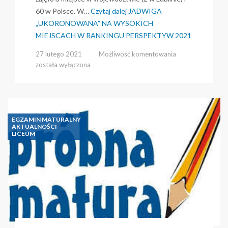
60 w Polsce. W…
Czytaj dalej
JADWIGA
„UKORONOWANA” NA WYSOKICH
MIEJSCACH W RANKINGU PERSPEKTYW 2021
JADWIGA
27 lutego 2021
Możliwość komentowania
„UKORONOWAN
została wyłączona
NA
WYSOKICH
MIEJSCACH
W
RANKINGU
EGZAMIN MATURALNY
PERSPEKTYW
AKTUALNOŚCI
LICEUM
2021