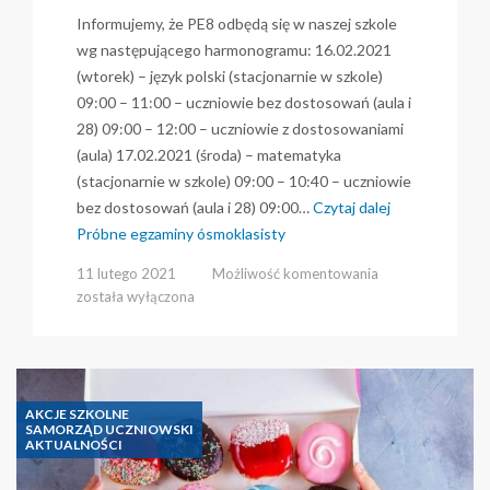
Informujemy, że PE8 odbędą się w naszej szkole
wg następującego harmonogramu: 16.02.2021
(wtorek) – język polski (stacjonarnie w szkole)
09:00 – 11:00 – uczniowie bez dostosowań (aula i
28) 09:00 – 12:00 – uczniowie z dostosowaniami
(aula) 17.02.2021 (środa) – matematyka
(stacjonarnie w szkole) 09:00 – 10:40 – uczniowie
bez dostosowań (aula i 28) 09:00…
Czytaj dalej
Próbne egzaminy ósmoklasisty
Próbne
11 lutego 2021
Możliwość komentowania
egzaminy
została wyłączona
ósmoklasisty
AKCJE SZKOLNE
SAMORZĄD UCZNIOWSKI
AKTUALNOŚCI