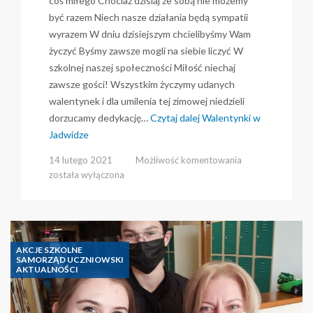
coś miłego Chociaż dzisiaj ze sobą nie możemy
być razem Niech nasze działania będą sympatii
wyrazem W dniu dzisiejszym chcielibyśmy Wam
życzyć Byśmy zawsze mogli na siebie liczyć W
szkolnej naszej społeczności Miłość niechaj
zawsze gości! Wszystkim życzymy udanych
walentynek i dla umilenia tej zimowej niedzieli
dorzucamy dedykację…
Czytaj dalej
Walentynki w
Jadwidze
Walentynki
14 lutego 2021
Możliwość komentowania
w
została wyłączona
Jadwidze
AKCJE SZKOLNE
SAMORZĄD UCZNIOWSKI
AKTUALNOŚCI