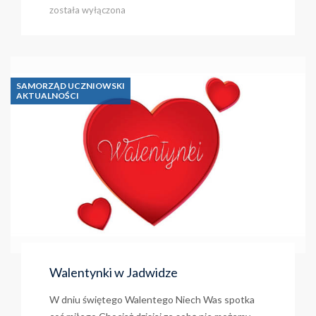
etap
została wyłączona
konkursów
kuratoryjnych
SAMORZĄD UCZNIOWSKI
AKTUALNOŚCI
Walentynki w Jadwidze
W dniu świętego Walentego Niech Was spotka