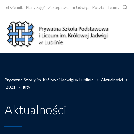
Searc
eDziennik
Plany zajęć
Zastępstwa
mJadwiga
Poczta
Teams
Faceb
Prywatne Szkoły im. Królowej Jadwigi w Lublinie
>
Aktualności
>
2021
>
luty
Aktualności