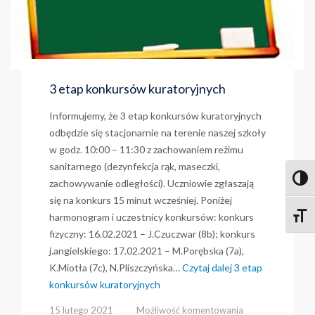
3 etap konkursów kuratoryjnych
Informujemy, że 3 etap konkursów kuratoryjnych
odbędzie się stacjonarnie na terenie naszej szkoły
w godz. 10:00 – 11:30 z zachowaniem reżimu
sanitarnego (dezynfekcja rąk, maseczki,
Toggl
zachowywanie odległości). Uczniowie zgłaszają
się na konkurs 15 minut wcześniej. Poniżej
harmonogram i uczestnicy konkursów: konkurs
Toggle
fizyczny: 16.02.2021 – J.Czuczwar (8b); konkurs
j.angielskiego: 17.02.2021 – M.Porębska (7a),
K.Miotła (7c), N.Pliszczyńska…
Czytaj dalej
3 etap
konkursów kuratoryjnych
3
15 lutego 2021
Możliwość komentowania