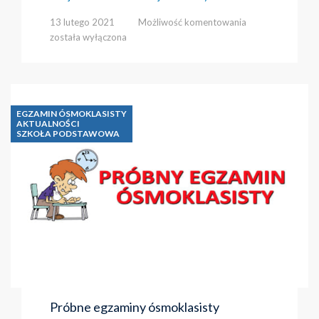
Podsumowanie
13 lutego 2021
Możliwość komentowania
akcji
została wyłączona
Dnia
Pizzy
w
Jadwidze
EGZAMIN ÓSMOKLASISTY
AKTUALNOŚCI
SZKOŁA PODSTAWOWA
Próbne egzaminy ósmoklasisty