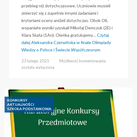
przebieg niż dotychczasowe. Uczniowie musieli
zmierzyć się z zupełnie innymi zadaniami i
kryteriami oceny aniżeli dotychczas. Obok Oli,
wspaniałe wyniki uzyskali Mikołaj Demczuk (2E) i
Klara Skała (1An). Oleńka gratulujemy…
Czytaj
dalej
Aleksandra Czerwińska w finale Olimpiady
Wiedzy o Polsce i Świecie Współczesnym
Aleksandra
23 lutego 2021
Możliwość komentowania
Czerwińska
została wyłączona
w
finale
Olimpiady
Wiedzy
o
KONKURSY
Polsce
AKTUALNOŚCI
SZKOŁA PODSTAWOWA
i
Świecie
Współczesnym