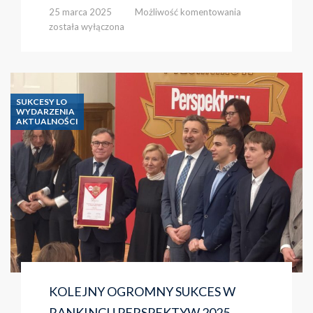
„MŁODZIEŻ
25 marca 2025
Możliwość komentowania
KULTURY”
została wyłączona
PROJEKT
NASZYCH
UCZNIÓW
SUKCESY LO
WYDARZENIA
AKTUALNOŚCI
KOLEJNY OGROMNY SUKCES W
RANKINGU PERSPEKTYW 2025