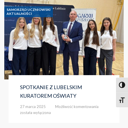
SAMORZĄD UCZNIOWSKI
AKTUALNOŚCI
Toggl
SPOTKANIE Z LUBELSKIM
KURATOREM OŚWIATY
Toggle
SPOTKANIE
27 marca 2025
Możliwość komentowania
Z
została wyłączona
LUBELSKIM
KURATOREM