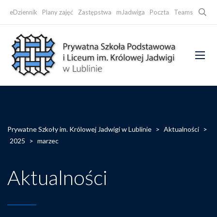
Searc
eDziennik
Plany zajęć
Zastępstwa
mJadwiga
Poczta
Teams
Faceb
Prywatne Szkoły im. Królowej Jadwigi w Lublinie
>
Aktualności
>
2025
>
marzec
Aktualności