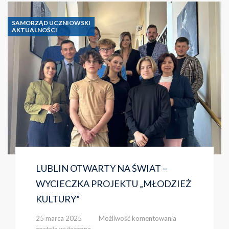
SAMORZĄD UCZNIOWSKI
AKTUALNOŚCI
LUBLIN OTWARTY NA ŚWIAT –
WYCIECZKA PROJEKTU „MŁODZIEŻ
KULTURY”
LUBLIN
25 marca 2025
Możliwość komentowania
OTWARTY
została wyłączona