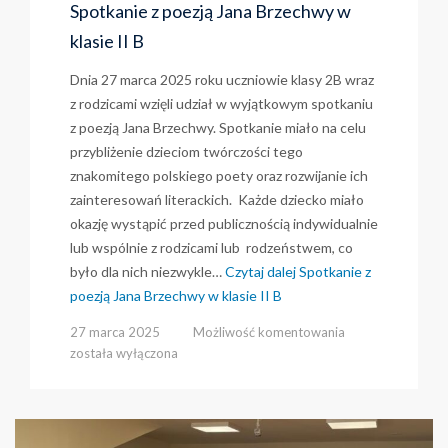
Spotkanie z poezją Jana Brzechwy w
klasie II B
Dnia 27 marca 2025 roku uczniowie klasy 2B wraz
z rodzicami wzięli udział w wyjątkowym spotkaniu
z poezją Jana Brzechwy. Spotkanie miało na celu
przybliżenie dzieciom twórczości tego
znakomitego polskiego poety oraz rozwijanie ich
zainteresowań literackich. Każde dziecko miało
okazję wystąpić przed publicznością indywidualnie
lub wspólnie z rodzicami lub rodzeństwem, co
było dla nich niezwykle…
Czytaj dalej
Spotkanie z
poezją Jana Brzechwy w klasie II B
Spotkanie
27 marca 2025
Możliwość komentowania
z
została wyłączona
poezją
Jana
Brzechwy
w