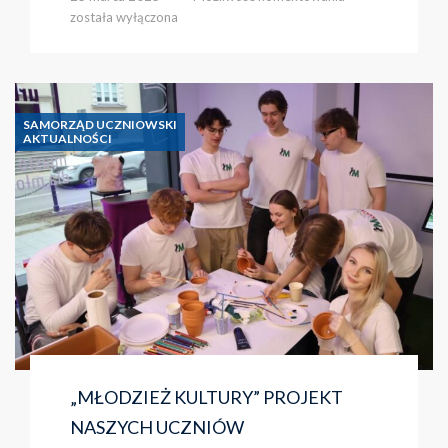
NAKRĘCONY
została wyłączona
PRZEZ
NASZYCH
UCZNIÓW
SAMORZĄD UCZNIOWSKI
AKTUALNOŚCI
„MŁODZIEŻ KULTURY” PROJEKT
NASZYCH UCZNIÓW