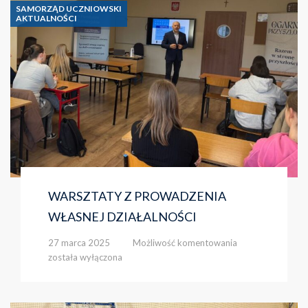
klasie
SAMORZĄD UCZNIOWSKI
II
AKTUALNOŚCI
B
WARSZTATY Z PROWADZENIA
WŁASNEJ DZIAŁALNOŚCI
WARSZTATY
27 marca 2025
Możliwość komentowania
Z
została wyłączona
PROWADZENIA
WŁASNEJ
DZIAŁALNOŚCI