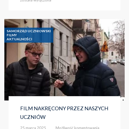
NA
ŚWIAT
–
WYCIECZKA
PROJEKTU
SAMORZĄD UCZNIOWSKI
„MŁODZIEŻ
FILMY
AKTUALNOŚCI
KULTURY”
FILM NAKRĘCONY PRZEZ NASZYCH
UCZNIÓW
FILM
25 marca 2025
Możliwość komentowania