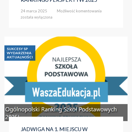
KOLEJNY
24 marca 2025
Możliwość komentowania
OGROMNY
została wyłączona
SUKCES
W
RANKINGU
PERSPEKTYW
2025
SUKCESY SP
WYDARZENIA
AKTUALNOŚCI
JADWIGA NA 1. MIEJSCU W