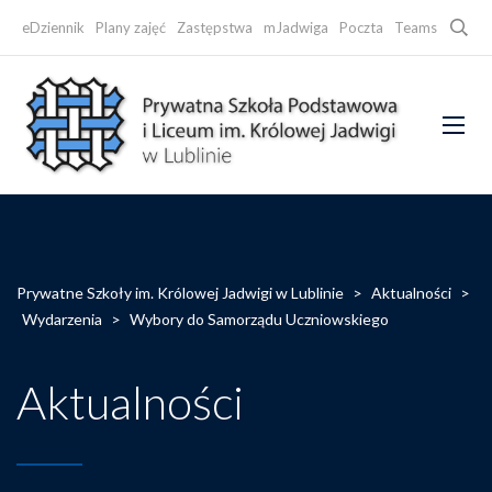
Searc
eDziennik
Plany zajęć
Zastępstwa
mJadwiga
Poczta
Teams
Faceb
Prywatne Szkoły im. Królowej Jadwigi w Lublinie
>
Aktualności
>
Wydarzenia
>
Wybory do Samorządu Uczniowskiego
Aktualności