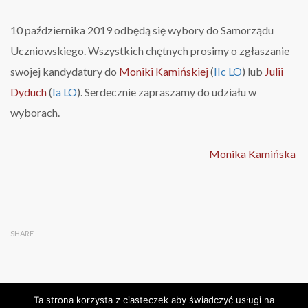
Uczniowskiego
10 października 2019 odbędą się wybory do Samorządu
Uczniowskiego. Wszystkich chętnych prosimy o zgłaszanie
swojej kandydatury do
Moniki Kamińskiej
(
IIc LO
) lub
Julii
Dyduch
(
Ia LO
). Serdecznie zapraszamy do udziału w
wyborach.
Monika Kamińska
SHARE
Ta strona korzysta z ciasteczek aby świadczyć usługi na