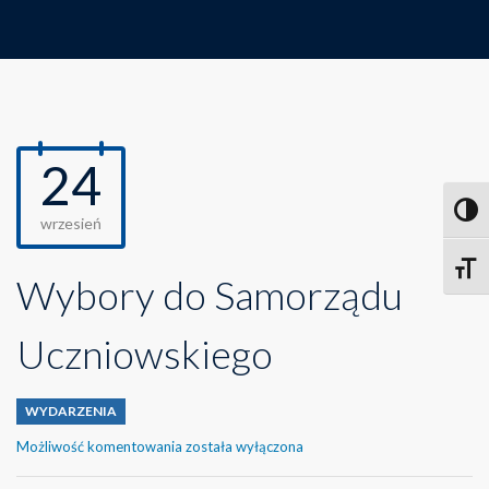
24
Toggl
wrzesień
Toggle
Wybory do Samorządu
Uczniowskiego
WYDARZENIA
Wybory
Możliwość komentowania
została wyłączona
do
Samorządu