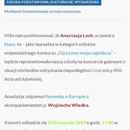
SZKOŁA PODSTAWOWA
,
KULTURALNE
,
WYDARZENIA
Anastazja
Możliwość komentowania
została wyłączona
na
koncercie
galowym
w
Miło nam poinformować, że
Anastazja Lech
, uczennica
Centrum
klasy 4a
– jako laureatka w kategorii solistów
Spotkania
Kultur
wojewódzkiego konkursu „
Ojczyzno moja najmilsza
” –
będzie reprezentowała naszą szkołę na koncercie galowym z
okazji obchodów odzyskania niepodległości i rocznicy 450-
lecia unii lubelskiej.
Anastazja zaśpiewa
Piosenkę o Europie
z
akompaniamentem p.
Wojciecha Władka
.
Koncert odbędzie się
10 listopada 2019
o godz.
17:00
w