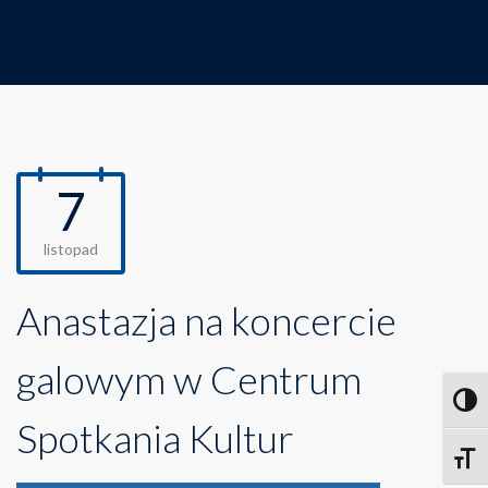
7
listopad
Anastazja na koncercie
galowym w Centrum
Toggl
Spotkania Kultur
Toggle