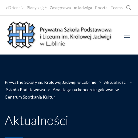
Searc
eDziennik
Plany zajęć
Zastępstwa
mJadwiga
Poczta
Teams
Faceb
Prywatne Szkoły im. Królowej Jadwigi w Lublinie
>
Aktualności
>
Szkoła Podstawowa
>
Anastazja na koncercie galowym w
Centrum Spotkania Kultur
Aktualności