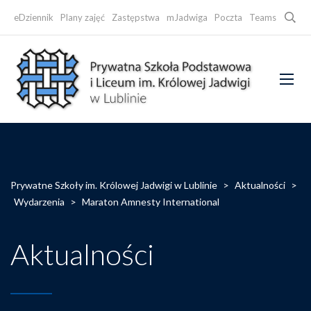
Searc
eDziennik
Plany zajęć
Zastępstwa
mJadwiga
Poczta
Teams
Faceb
Prywatne Szkoły im. Królowej Jadwigi w Lublinie
>
Aktualności
>
Wydarzenia
>
Maraton Amnesty International
Aktualności