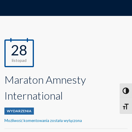
28
listopad
Maraton Amnesty
International
Toggl
Toggle
WYDARZENIA
Maraton
Możliwość komentowania
została wyłączona
Amnesty
International