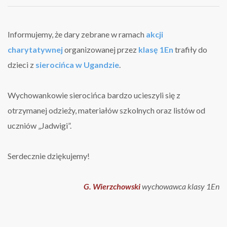
Jadwigi
dla
dzieci
w
Informujemy, że dary zebrane w ramach
akcji
Ugandzie
charytatywnej
organizowanej przez
klasę 1En
trafiły do
dzieci z
sierocińca w Ugandzie
.
Wychowankowie sierocińca bardzo ucieszyli się z
otrzymanej odzieży, materiałów szkolnych oraz listów od
uczniów „Jadwigi”.
Serdecznie dziękujemy!
G. Wierzchowski
wychowawca klasy 1En