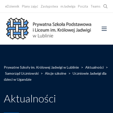
Searc
eDziennik
Plany zajęć
Zastępstwa
mJadwiga
Poczta
Teams
Faceb
Prywatne Szkoły im. Królowej Jadwigi w Lublinie
>
Aktualności
>
Samorząd Uczniowski
>
Akcje szkolne
>
Uczniowie Jadwigi dla
dzieci w Ugandzie
Aktualności