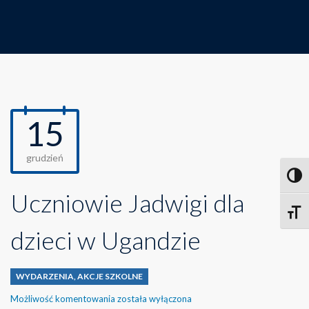
15
grudzień
Toggl
Uczniowie Jadwigi dla
Toggle
dzieci w Ugandzie
WYDARZENIA
,
AKCJE SZKOLNE
Uczniowie
Możliwość komentowania
została wyłączona