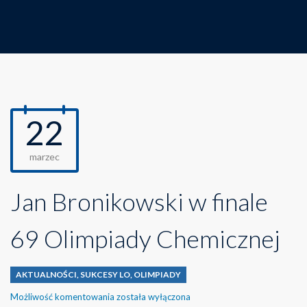
22
marzec
Jan Bronikowski w finale
69 Olimpiady Chemicznej
AKTUALNOŚCI
,
SUKCESY LO
,
OLIMPIADY
Jan
Możliwość komentowania
została wyłączona