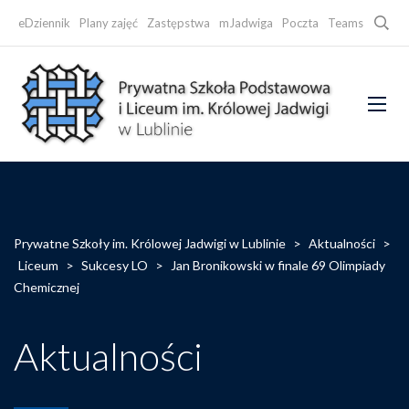
Searc
eDziennik
Plany zajęć
Zastępstwa
mJadwiga
Poczta
Teams
Faceb
Prywatne Szkoły im. Królowej Jadwigi w Lublinie
>
Aktualności
>
Liceum
>
Sukcesy LO
>
Jan Bronikowski w finale 69 Olimpiady
Chemicznej
Aktualności