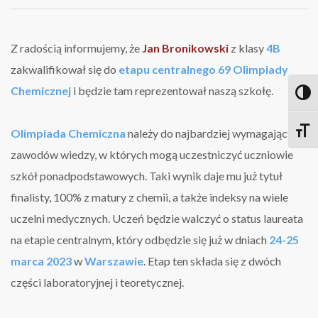
Bronikowski
w
finale
69
Z radością informujemy, że
Jan Bronikowski
z klasy
4B
Olimpiady
zakwalifikował się do
etapu centralnego 69 Olimpiady
Chemicznej
Chemicznej
i będzie tam reprezentował naszą szkołę.
Toggl
Toggle
Olimpiada Chemiczna
należy do najbardziej wymagających
zawodów wiedzy, w których mogą uczestniczyć uczniowie
szkół ponadpodstawowych. Taki wynik daje mu już tytuł
finalisty, 100% z matury z chemii, a także indeksy na wiele
uczelni medycznych. Uczeń będzie walczyć o status laureata
na etapie centralnym, który odbędzie się już w dniach
24-25
marca 2023
w
Warszawie
. Etap ten składa się z dwóch
części laboratoryjnej i teoretycznej.