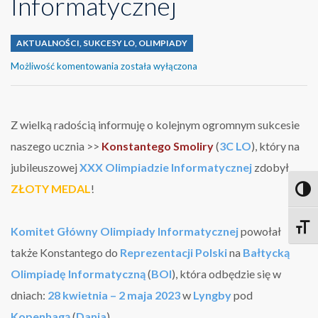
Informatycznej
AKTUALNOŚCI
,
SUKCESY LO
,
OLIMPIADY
Wielki
Możliwość komentowania
została wyłączona
sukces
Konstantego
Smoliry
na
Z wielką radością informuję o kolejnym ogromnym sukcesie
jubileuszowej
naszego ucznia >>
Konstantego Smoliry
(
3C LO
), który na
XXX
Olimpiadzie
jubileuszowej
XXX Olimpiadzie Informatycznej
zdobył
Informatycznej
ZŁOTY MEDAL
!
Toggl
Toggle
Komitet Główny Olimpiady Informatycznej
powołał
także Konstantego do
Reprezentacji Polski
na
Bałtycką
Olimpiadę Informatyczną
(
BOI
), która odbędzie się w
dniach:
28 kwietnia – 2 maja 2023
​ w
Lyngby
pod
Kopenhagą
(
Dania​
).