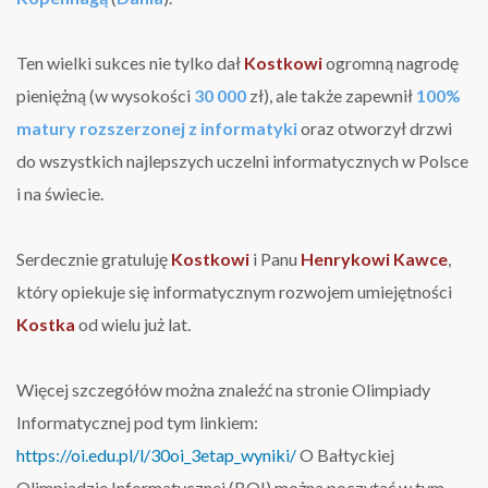
Ten wielki sukces nie tylko dał
Kostkowi
ogromną nagrodę
pieniężną (w wysokości
30 000
zł), ale także zapewnił
100%
matury rozszerzonej z informatyki
oraz otworzył drzwi
do wszystkich najlepszych uczelni informatycznych w Polsce
i na świecie.
Serdecznie gratuluję
Kostkowi
i Panu
Henrykowi Kawce
,
który opiekuje się informatycznym rozwojem umiejętności
Kostka
od wielu już lat.
Więcej szczegółów można znaleźć na stronie Olimpiady
Informatycznej pod tym linkiem:
https://oi.edu.pl/l/30oi_3etap_wyniki/
O Bałtyckiej
Olimpiadzie Informatycznej (BOI) można poczytać w tym