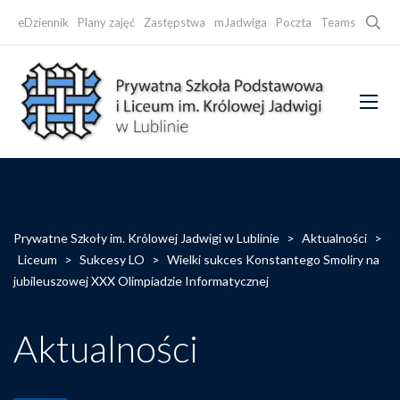
Searc
eDziennik
Plany zajęć
Zastępstwa
mJadwiga
Poczta
Teams
Faceb
Prywatne Szkoły im. Królowej Jadwigi w Lublinie
>
Aktualności
>
Liceum
>
Sukcesy LO
>
Wielki sukces Konstantego Smoliry na
jubileuszowej XXX Olimpiadzie Informatycznej
Aktualności