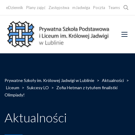
Searc
eDziennik
Plany zajęć
Zastępstwa
mJadwiga
Poczta
Teams
Faceb
Prywatne Szkoły im. Królowej Jadwigi w Lublinie
>
Aktualności
>
Liceum
>
Sukcesy LO
>
Zofia Hetman z tytułem finalistki
Olimpiady!
Aktualności