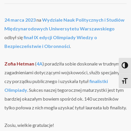
Hetman
z
tytułem
finalistki
24 marca 2023
na
Wydziale Nauk Politycznych i Studiów
Olimpiady!
Międzynarodowych Uniwersytetu Warszawskiego
odbył się
finał lX edycji Olimpiady Wiedzy o
Bezpieczeństwie i Obronności
.
Zofia Hetman
(
4A
) poradziła sobie doskonale w trudnymi
Toggl
zagadnieniami dotyczącymi wojskowości, służb specjalnych
czy porządku publicznego i uzyskała tytuł
finalistki
Toggle
Olimpiady
. Sukces naszej tegorocznej maturzystki jest tym
bardziej okazałym bowiem spośród ok. 140 uczestników
tylko połowa z nich mogła uzyskać tytuł laureata lub finalisty.
Zosiu, wielkie gratulacje!