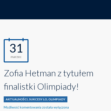
31
marzec
Zofia Hetman z tytułem
finalistki Olimpiady!
AKTUALNOŚCI
,
SUKCESY LO
,
OLIMPIADY
Zofia
Możliwość komentowania
została wyłączona