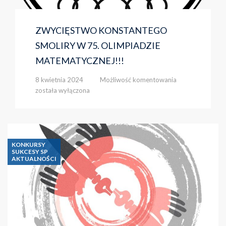
ZWYCIĘSTWO KONSTANTEGO
SMOLIRY W 75. OLIMPIADZIE
MATEMATYCZNEJ!!!
ZWYCIĘSTWO
8 kwietnia 2024
Możliwość komentowania
KONSTANTEGO
została wyłączona
SMOLIRY
W
75.
OLIMPIADZIE
MATEMATYCZNE
KONKURSY
SUKCESY SP
AKTUALNOŚCI