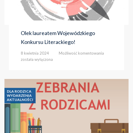
Olek laureatem Wojewódzkiego
Konkursu Literackiego!
Olek
8 kwietnia 2024
Możliwość komentowania
laureatem
została wyłączona
Wojewódzkiego
Konkursu
Literackiego!
DLA RODZICA
WYDARZENIA
AKTUALNOŚCI