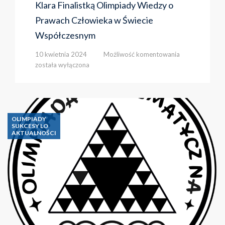
Klara Finalistką Olimpiady Wiedzy o
Prawach Człowieka w Świecie
Współczesnym
Klara
10 kwietnia 2024
Możliwość komentowania
Finalistką
została wyłączona
Olimpiady
Wiedzy
o
Prawach
Człowieka
OLIMPIADY
w
SUKCESY LO
AKTUALNOŚCI
Świecie
Współczesnym