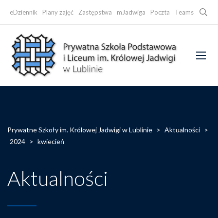
Searc
eDziennik
Plany zajęć
Zastępstwa
mJadwiga
Poczta
Teams
Faceb
Prywatne Szkoły im. Królowej Jadwigi w Lublinie
>
Aktualności
>
2024
>
kwiecień
Aktualności