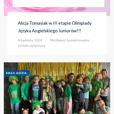
Alicja Tomasiak w III etapie Olimpiady
Języka Angielskiego Juniorów!!!
Alicja
4 kwietnia 2024
Możliwość komentowania
Tomasiak
została wyłączona
w
III
etapie
Olimpiady
Języka
MAŁA JADZIA
Angielskiego
Juniorów!!!