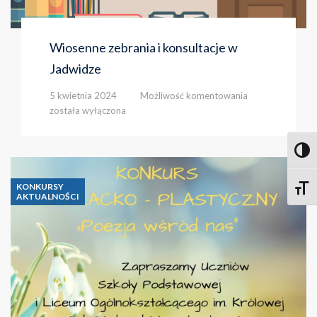
Wiosenne zebrania i konsultacje w
Jadwidze
Wiosenne
5 kwietnia 2024
Możliwość komentowania
zebrania
została wyłączona
i
konsultacje
w
Toggl
Jadwidze
KONKURSY
Toggle
AKTUALNOŚCI