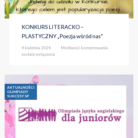
KONKURS LITERACKO –
PLASTYCZNY „Poezja wśród nas”
KONKURS
4 kwietnia 2024
Możliwość komentowania
LITERACKO
została wyłączona
–
PLASTYCZNY
„Poezja
wśród
nas”
AKTUALNOŚCI
OLIMPIADY
SUKCESY SP