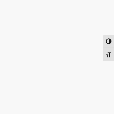
z
bursztynu
–
Złoto
Lubelszczyzny
Toggl
Toggle