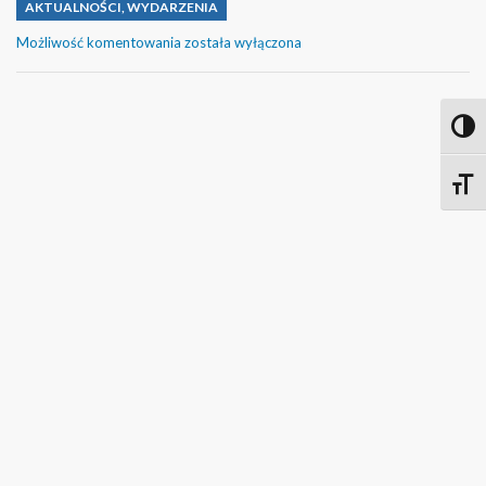
AKTUALNOŚCI
,
WYDARZENIA
JADWIGA
Możliwość komentowania
została wyłączona
DOŁĄCZYŁA
DO
SZKÓŁ
W
Toggl
KRĘGU
BRAMY
Toggle