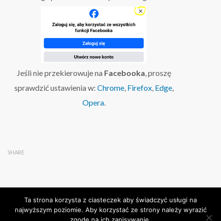
Jeśli nie przekierowuje na
Facebooka
, proszę
sprawdzić ustawienia w:
Chrome
,
Firefox
,
Edge
,
Opera
.
SHARE
Ta strona korzysta z ciasteczek aby świadczyć usługi na
najwyższym poziomie. Aby korzystać ze strony należy wyrazić
zgodę na ich zapisywanie.