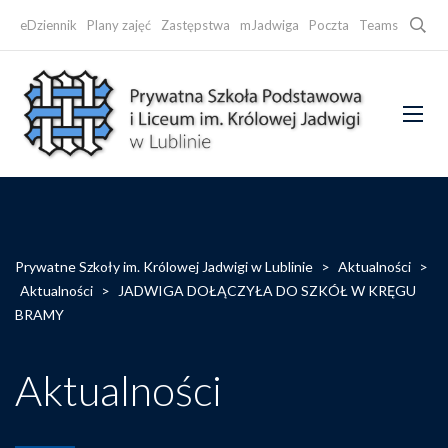
Searc
eDziennik
Plany zajęć
Zastępstwa
mJadwiga
Poczta
Teams
Faceb
Prywatne Szkoły im. Królowej Jadwigi w Lublinie
>
Aktualności
>
Aktualności
>
JADWIGA DOŁĄCZYŁA DO SZKÓŁ W KRĘGU
BRAMY
Aktualności