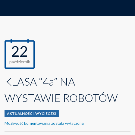
22
październik
KLASA “4a” NA
WYSTAWIE ROBOTÓW
AKTUALNOŚCI
,
WYCIECZKI
KLASA
Możliwość komentowania
została wyłączona
“4a”
NA