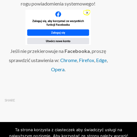
rogu powiadomienia systemowego!
Jeśli nie przekierowuje na
Facebooka
, proszę
sprawdzić ustawienia w:
Chrome
,
Firefox
,
Edge
,
Opera
.
SHARE
Ta strona korzysta z ciasteczek aby świadczyć usługi na
najwyższym poziomie. Aby korzystać ze strony należy wyrazić