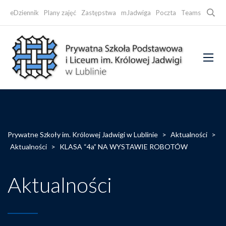
Searc
eDziennik
Plany zajęć
Zastępstwa
mJadwiga
Poczta
Teams
Faceb
Prywatne Szkoły im. Królowej Jadwigi w Lublinie
>
Aktualności
>
Aktualności
>
KLASA “4a” NA WYSTAWIE ROBOTÓW
Aktualności