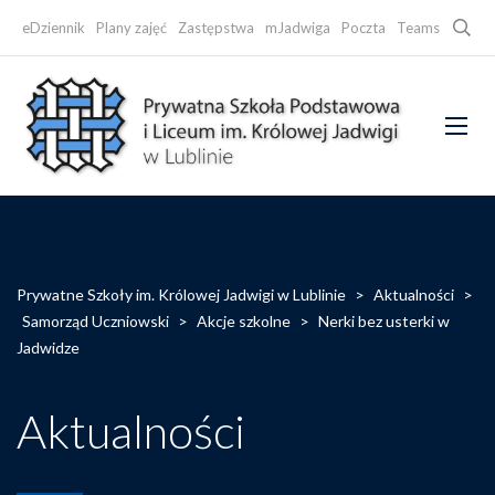
Searc
eDziennik
Plany zajęć
Zastępstwa
mJadwiga
Poczta
Teams
Faceb
Prywatne Szkoły im. Królowej Jadwigi w Lublinie
>
Aktualności
>
Samorząd Uczniowski
>
Akcje szkolne
>
Nerki bez usterki w
Jadwidze
Aktualności