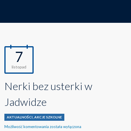
7
listopad
Nerki bez usterki w
Jadwidze
AKTUALNOŚCI
,
AKCJE SZKOLNE
Nerki
Możliwość komentowania
została wyłączona