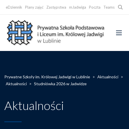
Searc
eDziennik
Plany zajęć
Zastępstwa
mJadwiga
Poczta
Teams
Faceb
Prywatne Szkoły im. Królowej Jadwigi w Lublinie
>
Aktualności
>
Aktualności
>
Studniówka 2026 w Jadwidze
Aktualności