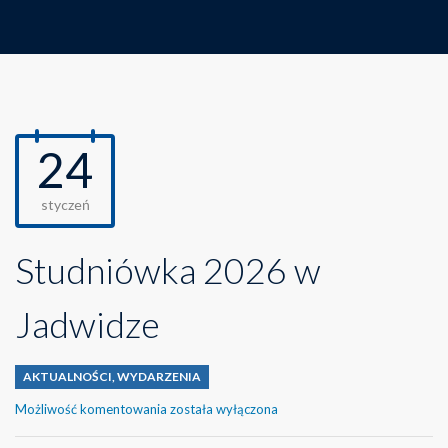
24
styczeń
Studniówka 2026 w
Jadwidze
AKTUALNOŚCI
,
WYDARZENIA
Studniówka
Możliwość komentowania
została wyłączona
2026
w