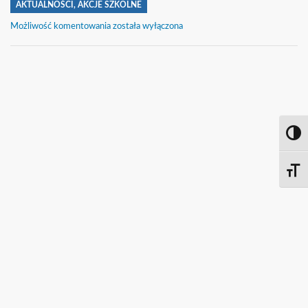
AKTUALNOŚCI
,
AKCJE SZKOLNE
Spotkanie
Możliwość komentowania
została wyłączona
z
Ambasadorem
Japonii
klas
społeczno-
prawnych
Toggl
Toggle