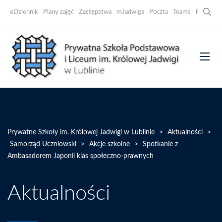
Searc
eDziennik
Plany zajęć
Zastępstwa
mJadwiga
Poczta
Teams
Facebook
Prywatne Szkoły im. Królowej Jadwigi w Lublinie
>
Aktualności
>
Samorząd Uczniowski
>
Akcje szkolne
>
Spotkanie z
Ambasadorem Japonii klas społeczno-prawnych
Aktualności