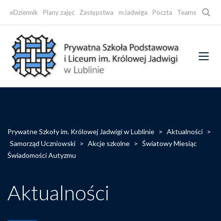
Searc
eDziennik
Plany zajęć
Zastępstwa
mJadwiga
Poczta
Teams
Faceb
Prywatne Szkoły im. Królowej Jadwigi w Lublinie
>
Aktualności
>
Samorząd Uczniowski
>
Akcje szkolne
>
Światowy Miesiąc
Świadomości Autyzmu
Aktualności