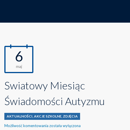
6
maj
Światowy Miesiąc
Świadomości Autyzmu
AKTUALNOŚCI
,
AKCJE SZKOLNE
,
ZDJĘCIA
Światowy
Możliwość komentowania
została wyłączona