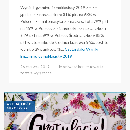
Wyniki Egzaminu ósmoklasisty 2019 >> >>
j.polski >> nasza szkoła 81% pkt na 63% w
Polsce; >> matematyka >> nasza szkoła 79% pkt
na 45% w Polsce; >> j.angielski >> nasza szkoła
94% pkt na 59% w Polsce; Średnia szkoły 85%
pkt w stosunku do średniej krajowej 56%. Jest to
wynik o 29 punktów %…
Czytaj dalej
Wyniki
Egzaminu ósmoklasisty 2019
Wyniki
26 czerwca 2019
Możliwość komentowania
Egzaminu
została wyłączona
ósmoklasisty
2019
AKTUALNOŚCI
SUKCESY SP