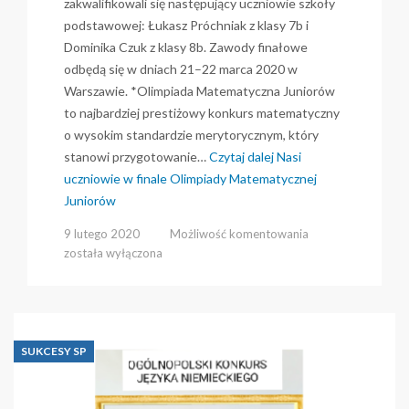
zakwalifikowali się następujący uczniowie szkoły
podstawowej: Łukasz Próchniak z klasy 7b i
Dominika Czuk z klasy 8b. Zawody finałowe
odbędą się w dniach 21–22 marca 2020 w
Warszawie. *Olimpiada Matematyczna Juniorów
to najbardziej prestiżowy konkurs matematyczny
o wysokim standardzie merytorycznym, który
stanowi przygotowanie…
Czytaj dalej
Nasi
uczniowie w finale Olimpiady Matematycznej
Juniorów
Nasi
9 lutego 2020
Możliwość komentowania
uczniowie
została wyłączona
w
finale
Olimpiady
Matematycznej
Juniorów
SUKCESY SP