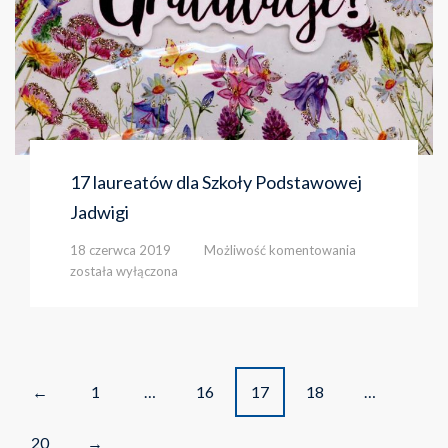
17 laureatów dla Szkoły Podstawowej
Jadwigi
17
18 czerwca 2019
Możliwość komentowania
laureatów
została wyłączona
dla
Szkoły
Podstawowej
Jadwigi
Posts
1
…
16
17
18
…
←
navigation
20
→