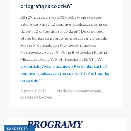
ortografią na co dzień”
28 i 29. października 2019 odbyły się w naszej
szkole konkursy: „Z poprawną polszczyzną na co
dzień” i „Z ortografią na co dzień”. Do drugiego
etapu konkursu poprawnej polszczyzny przeszli:
Hanna Próchniak, Jan Pijanowski i Justyna
Nosalewicz z klasy IV; Anna Bryłowska i Paulina
Miszczuk z klasy V; Piotr Kędziera z kl. VII . W…
Czytaj dalej
Awans uczniów SP w konkursach „Z
poprawną polszczyzną na co dzień” i „Z ortografią
na co dzień”
Awans
8 grudnia 2019
Możliwość komentowania
uczniów
została wyłączona
SP
w
konkursach
„Z
poprawną
SUKCESY SP