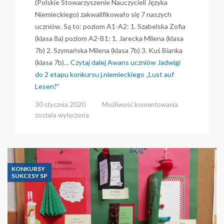
(Polskie Stowarzyszenie Nauczycieli Języka
Niemieckiego) zakwalifikowało się 7 naszych
uczniów. Są to: poziom A1-A2: 1. Szabelska Zofia
(klasa 8a) poziom A2-B1: 1. Jarecka Milena (klasa
7b) 2. Szymańska Milena (klasa 7b) 3. Kuś Bianka
(klasa 7b)…
Czytaj dalej
Awans uczniów Jadwigi
do 2 etapu konkursu j.niemieckiego „Lust auf
Lesen?”
Awans
30 stycznia 2020
Możliwość komentowania
uczniów
została wyłączona
Jadwigi
do
2
etapu
konkursu
KONKURSY
j.niemieckiego
SUKCESY SP
„Lust
auf
Lesen?”