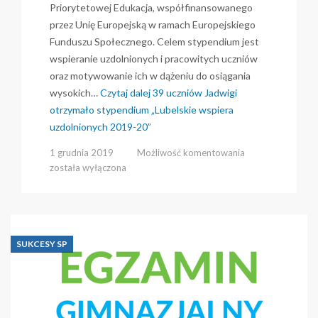
Priorytetowej Edukacja, współfinansowanego
przez Unię Europejską w ramach Europejskiego
Funduszu Społecznego. Celem stypendium jest
wspieranie uzdolnionych i pracowitych uczniów
oraz motywowanie ich w dążeniu do osiągania
wysokich…
Czytaj dalej
39 uczniów Jadwigi
otrzymało stypendium „Lubelskie wspiera
uzdolnionych 2019-20”
39
1 grudnia 2019
Możliwość komentowania
uczniów
została wyłączona
Jadwigi
otrzymało
stypendium
„Lubelskie
wspiera
SUKCESY SP
uzdolnionych
2019-
20”