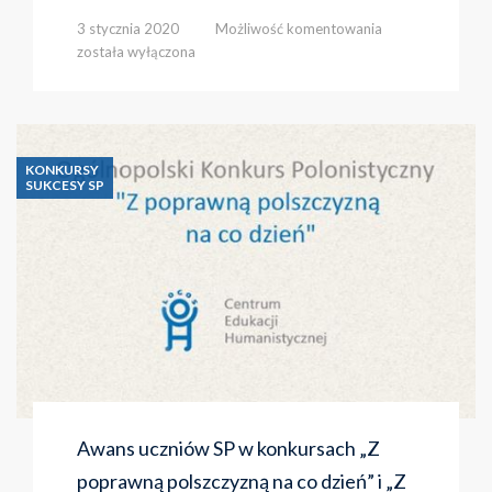
Wyniki
3 stycznia 2020
Możliwość komentowania
Ogólnopolskiego
została wyłączona
Konkursu
Języka
Niemieckiego
„Deutschfreund”
KONKURSY
SUKCESY SP
Awans uczniów SP w konkursach „Z
poprawną polszczyzną na co dzień” i „Z