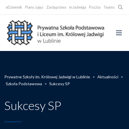
Searc
eDziennik
Plany zajęć
Zastępstwa
mJadwiga
Poczta
Teams
Faceb
Prywatne Szkoły im. Królowej Jadwigi w Lublinie
>
Aktualności
>
Szkoła Podstawowa
>
Sukcesy SP
Sukcesy SP