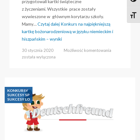
Toggl
przygotowali kartki świąteczne
z życzeniami. Wszystkie prace zostały
Toggle
wywieszone w głównym korytarzu szkoły.
Mamy…
Czytaj dalej
Konkurs na najpiękniejszą
kartkę bożonarodzeniową w języku niemieckim i
hiszpańskim – wyniki
Konkurs
30 stycznia 2020
Możliwość komentowania
na
została wyłączona
najpiękniejszą
kartkę
bożonarodzeni
w
języku
KONKURSY
niemieckim
SUKCESY SP
SUKCESY LO
i
hiszpańskim
–
wyniki