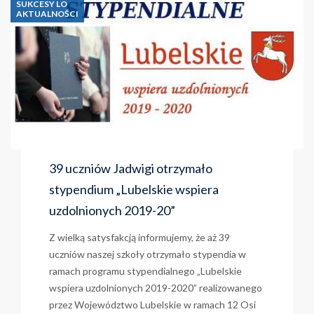
polszczyzną
SUKCESY LO
AKTUALNOŚCI
na
co
dzień”
i
„Z
ortografią
na
co
dzień”
39 uczniów Jadwigi otrzymało
stypendium „Lubelskie wspiera
uzdolnionych 2019-20”
Z wielką satysfakcją informujemy, że aż 39
uczniów naszej szkoły otrzymało stypendia w
ramach programu stypendialnego „Lubelskie
wspiera uzdolnionych 2019-2020” realizowanego
przez Województwo Lubelskie w ramach 12 Osi