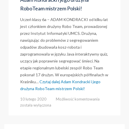
RoboTeam mistrzem Polski!
Uczeń klasy 6a – ADAM KONDRACKI od kilku lat
jest członkiem drużyny Robo Team, prowadzonej
przez Instytut Informatyki UMCS. Drużyna,
nawiązując do problemów z segregowaniem
odpadów zbudowała kosz-robota i
zaprogramowała w języku Java interaktywny quiz,
uczący jak poprawnie segregować śmieci. Na
etapie regionalnym lubelski zespół Robo Team
pokonał 17 drużyn. W europejskich półfinałach w
Kraśniku…
Czytaj dalej
Adam Kondracki i jego
drużyna RoboTeam mistrzem Polski!
Adam
10 lutego 2020
Możliwość komentowania
Kondracki
została wyłączona
i
jego
drużyna
RoboTeam